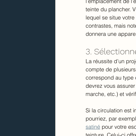
l’emplacement de l’es
teinte du plancher. 
lequel se situe votr
contrastes, mais not
donnera une appare
3. Sélection
La réussite d’un proj
compte de plusieurs 
correspond au type de
devrez vous assurer
marche, etc.) et véri
Si la circulation es
pourriez, par exempl
satiné
 pour votre esc
teinture. Celui-ci of