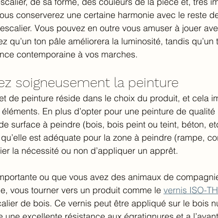
calier, de sa forme, des couleurs de la pièce et, très im
Vous conserverez une certaine harmonie avec le reste d
e escalier. Vous pouvez en outre vous amuser à jouer ave
ez qu’un ton pâle améliorera la luminosité, tandis qu’un 
nce contemporaine à vos marches.
nez soigneusement la peinture
et de peinture réside dans le choix du produit, et cela i
éléments. En plus d’opter pour une peinture de qualité 
 surface à peindre (bois, bois peint ou teint, béton, etc
 qu’elle est adéquate pour la zone à peindre (rampe, c
fier la nécessité ou non d’appliquer un apprêt.
t importante ou que vous avez des animaux de compagnie
e, vous tourner vers un produit comme le 
vernis ISO-TH
alier de bois. Ce vernis peut être appliqué sur le bois n
fre une excellente résistance aux égratignures et a l’ava