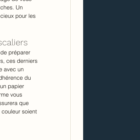
rches. Un 
icieux pour les 
caliers
 de préparer 
s, ces derniers 
e avec un 
adhérence du 
 un papier 
orme vous 
assurera que 
 couleur soient 