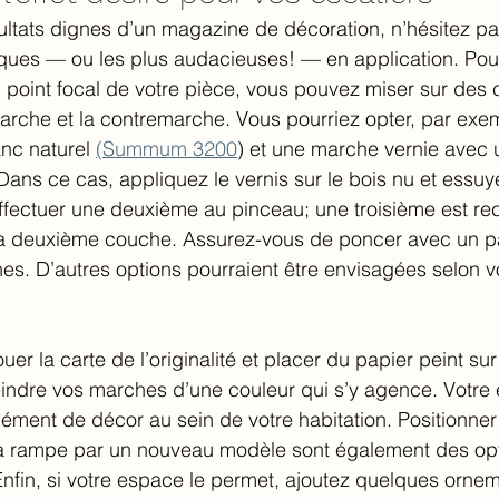
ultats dignes d’un magazine de décoration, n’hésitez pa
iques — ou les plus audacieuses! — en application. Pou
 point focal de votre pièce, vous pouvez miser sur des 
marche et la contremarche. Vous pourriez opter, par exe
nc naturel 
(Summum 3200
) et une marche vernie avec un
 Dans ce cas, appliquez le vernis sur le bois nu et essuy
ffectuer une deuxième au pinceau; une troisième est 
e la deuxième couche. Assurez-vous de poncer avec un p
hes. D’autres options pourraient être envisagées selon v
er la carte de l’originalité et placer du papier peint sur
ndre vos marches d’une couleur qui s’y agence. Votre e
lément de décor au sein de votre habitation. Positionner
la rampe par un nouveau modèle sont également des op
Enfin, si votre espace le permet, ajoutez quelques ornem