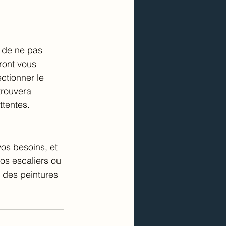
t de ne pas 
ront vous 
ctionner le 
trouvera 
ttentes.
os besoins, et 
os escaliers ou 
t des peintures 