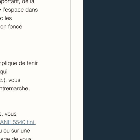
portant, de la 
e l’espace dans 
c les 
ton foncé 
mplique de tenir 
qui 
.), vous 
ontremarche, 
, vous 
ANE 5540 fini 
u ou sur une 
ntage de vous 