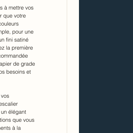
s à mettre vos 
r que votre 
couleurs 
mple, pour une 
 fini satiné 
ez la première 
recommandée 
apier de grade 
os besoins et 
 vos 
scalier 
 un élégant 
tions que vous 
ents à la 