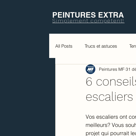
PEINTURES EXTRA
Simplement compétent!
All Posts
Trucs et astuces
Te
Peintures MF
31 d
6 conseil
escaliers
Vos escaliers ont co
meilleurs? Vous souh
projet qui pourrait l