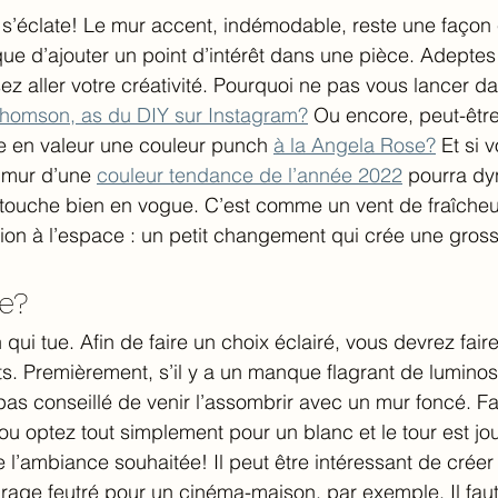
 s’éclate! Le mur accent, indémodable, reste une façon 
ue d’ajouter un point d’intérêt dans une pièce. Adeptes 
ssez aller votre créativité. Pourquoi ne pas vous lancer 
homson, as du DIY sur Instagram?
 Ou encore, peut-être 
e en valeur une couleur punch 
à la Angela Rose?
 Et si 
 mur d’une 
couleur tendance de l’année 2022
 pourra dy
 touche bien en vogue. C’est comme un vent de fraîcheu
on à l’espace : un petit changement qui crée une gross
e? 
ui tue. Afin de faire un choix éclairé, vous devrez faire 
s. Premièrement, s’il y a un manque flagrant de luminosi
 pas conseillé de venir l’assombrir avec un mur foncé. Fai
ou optez tout simplement pour un blanc et le tour est jou
 l’ambiance souhaitée! Il peut être intéressant de créer
rage feutré pour un cinéma-maison, par exemple. Il fau