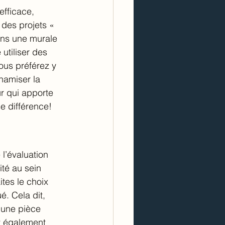
efficace, 
des projets « 
dans une murale 
utiliser des 
vous préférez y 
namiser la 
r qui apporte 
e différence!
l’évaluation 
té au sein 
tes le choix 
é. Cela dit, 
 une pièce 
t également 