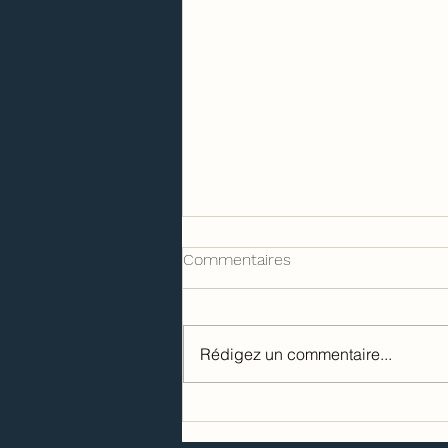
Commentaires
Rédigez un commentaire...
Les grandes tendances déco
de 2022 dévoilées !