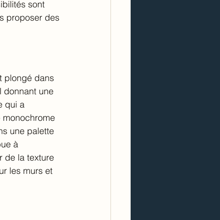
bilités sont 
ous proposer des 
nt plongé dans 
il donnant une 
 qui a 
ce monochrome 
ns une palette 
bue à 
 de la texture 
ur les murs et 