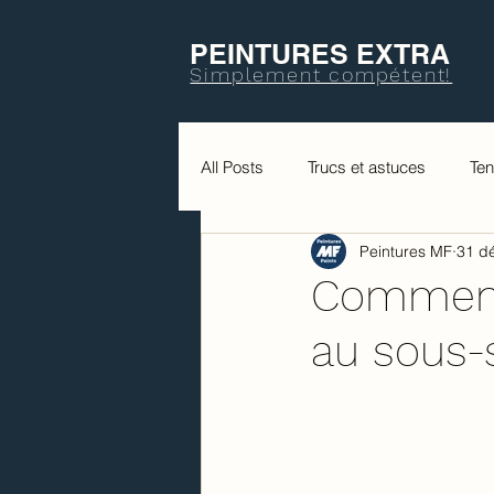
PEINTURES EXTRA
Simplement compétent!
All Posts
Trucs et astuces
Te
Peintures MF
31 d
Comment 
au sous-