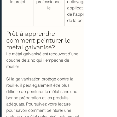
le projet
professionnel
nettoyage, 
le
application 
de l’apprêt et 
de la peinture
Prêt à apprendre 
comment peinturer le 
métal galvanisé?
Le métal galvanisé est recouvert d’une 
couche de zinc qui l’empêche de 
rouiller.
Si la galvanisation protège contre la 
rouille, il peut également être plus 
difficile de peinturer le métal sans une 
bonne préparation et les produits 
adéquats. Poursuivez votre lecture 
pour savoir comment peinturer une 
surface en métal galvanisé, notamment 