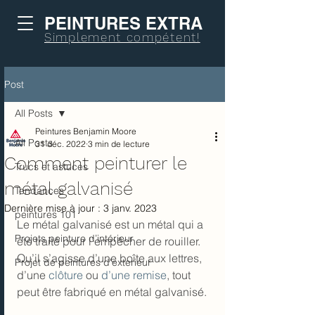
PEINTURES EXTRA
Simplement compétent!
Post
All Posts
Peintures Benjamin Moore
All Posts
31 déc. 2022
3 min de lecture
Comment peinturer le
Trucs et astuces
métal galvanisé
Tendances
Dernière mise à jour :
3 janv. 2023
peintures 101
Le métal galvanisé est un métal qui a 
Projets peinture d’intérieur
été traité pour l’empêcher de rouiller. 
Qu’il s’agisse d’une boîte aux lettres, 
Projet de peintures d'exterieur
d’une 
clôture
 ou 
d’une remise
, tout 
peut être fabriqué en métal galvanisé.