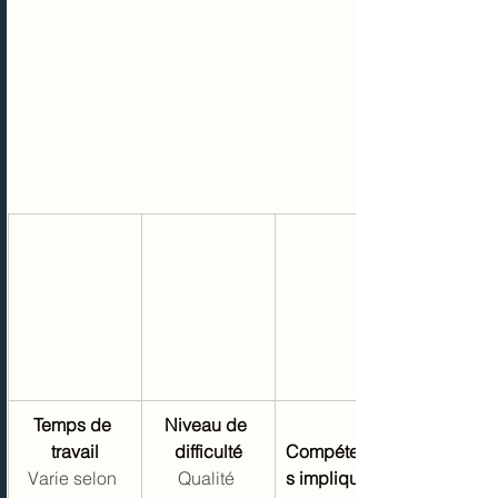
Temps de 
Niveau de 
travail
difficulté
Compétence
Varie selon 
Qualité 
s impliquées