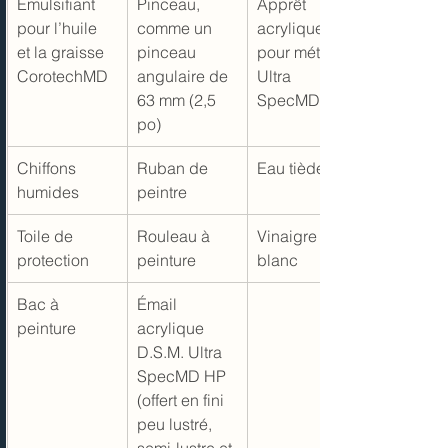
Émulsifiant 
Pinceau, 
Apprêt 
pour l’huile 
comme un 
acrylique 
et la graisse 
pinceau 
pour métal 
CorotechMD
angulaire de 
Ultra 
63 mm (2,5 
SpecMD HP
po)
Chiffons 
Ruban de 
Eau tiède
humides
peintre
Toile de 
Rouleau à 
Vinaigre 
protection
peinture
blanc
Bac à 
Émail 
peinture
acrylique 
D.S.M. Ultra 
SpecMD HP 
(offert en fini 
peu lustré, 