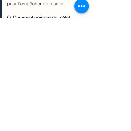
pour l’empêcher de rouiller.
Q. Comment peindre du métal 
galvanisé?
R. Pour peinturer du métal galvanisé 
rouillé ou altéré, il faut utiliser un 
produit dégraissant afin de nettoyer 
soigneusement la surface du métal 
avant d’appliquer l’apprêt et la 
peinture.
Q. Comment devez-vous préparer la 
surface avant de peindre du métal 
galvanisé?
R. Si votre métal galvanisé est neuf, 
vous devez essuyer toute la surface 
avec du vinaigre blanc avant de la 
nettoyer avec un produit dégraissant. 
Si votre métal galvanisé est altéré, 