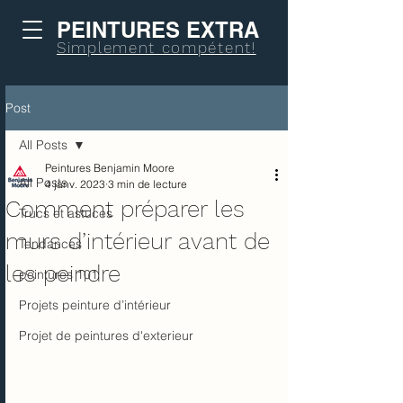
PEINTURES EXTRA
Simplement compétent!
Post
All Posts
Peintures Benjamin Moore
All Posts
4 janv. 2023
3 min de lecture
Comment préparer les
Trucs et astuces
murs d’intérieur avant de
Tendances
les peindre
peintures 101
Projets peinture d’intérieur
Projet de peintures d'exterieur