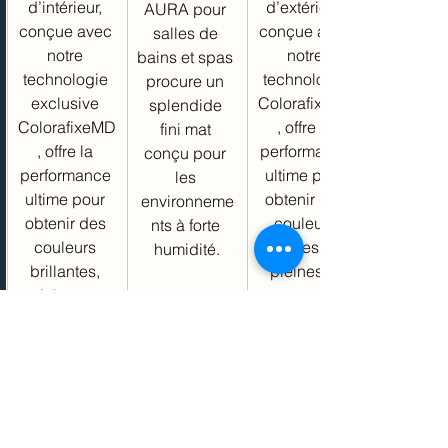
d’intérieur, 
d’extérieur, 
AURA pour 
conçue avec 
conçue avec 
salles de 
notre 
notre 
bains et spas 
technologie 
technologie 
procure un 
exclusive 
ColorafixeMD
splendide 
ColorafixeMD
, offre la 
fini mat 
, offre la 
performance 
conçu pour 
performance 
ultime pour 
les 
ultime pour 
obtenir des 
environneme
obtenir des 
couleurs 
nts à forte 
couleurs 
riches et 
humidité.
brillantes, 
pleines et 
riches et 
procure une 
Pour en 
impérissable
durabilité 
savoir plus>
s.
sans 
précédent.
Pour en 
savoir plus>
Pour en 
savoir plus>