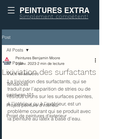
PEINTURES EXTRA
Simplement compétent!
Post
All Posts
Peintures Benjamin Moore
All Posts
3 janv. 2023
2 min de lecture
Lixiviation des surfactants
Trucs et astuces
La lixiviation des surfactants, qui se 
Tendances
traduit par l’apparition de stries ou de 
peintures 101
résidus bruns sur les surfaces peintes, 
à l’intérieur ou à l’extérieur, est un 
Projets peinture d’intérieur
problème courant qui se produit avec 
Projet de peintures d'exterieur
la peinture au latex à base d’eau.