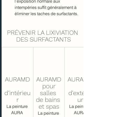
l’exposition normale aux 
intempéries suffit généralement à 
éliminer les taches de surfactants.
PRÉVENIR LA LIXIVIATION 
DES SURFACTANTS
AURAMD
AURAMD
AURAMD
 pour 
d’intérieu
salles 
d’extérie
r
de bains 
ur
et spas
La peinture 
La peinture 
AURA 
AURA 
La peinture 