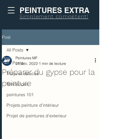
PEINTURES EXTRA
Simplement compétent!
Post
All Posts
Peintures MF
All Posts
31 déc. 2022
1 min de lecture
Préparer du gypse pour la
Trucs et astuces
peinture
Tendances
peintures 101
Projets peinture d’intérieur
Projet de peintures d'exterieur