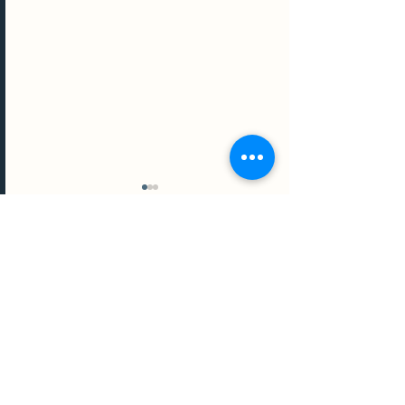
Commentaires
Rédigez un commentaire...
Comment choisir un fini
de peinture