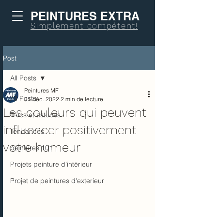
PEINTURES EXTRA
Simplement compétent!
Post
All Posts
Peintures MF
All Posts
31 déc. 2022
2 min de lecture
Les couleurs qui peuvent
Trucs et astuces
influencer positivement
Tendances
votre humeur
peintures 101
Projets peinture d’intérieur
Projet de peintures d'exterieur