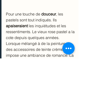
Pour une touche de 
douceur
, les 
pastels sont tout indiqués. Ils 
apaiseraient
 les inquiétudes et les 
ressentiments. Le vieux rose pastel a la 
cote depuis quelques années. 
Lorsque mélangé à de la peinture ou 
des accessoires de teinte crème, il 
impose une ambiance de romance. La 
couleur pêche pastel fait quant à elle 
un retour en force. Loin d’être démodé, 
il s’harmonise efficacement aux décors 
contemporains. Pour ce qui est du vert 
pastel, il apporte de l’
espoir
 (et on a 
bien besoin en cette période 
incertaine!).
Quelques pastels top tendance :